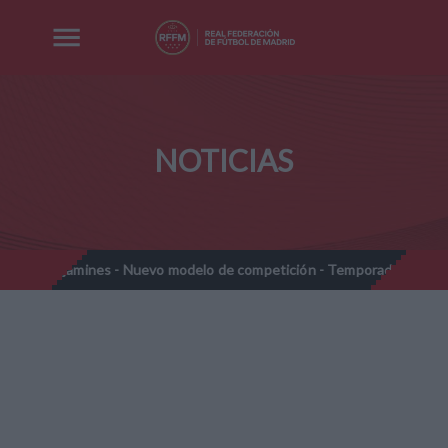
NOTICIAS
mines - Nuevo modelo de competición - Temporada 2026-2027
N
//