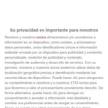
Su privacidad es importante para nosotros
Nosotros y nuestros
socios
almacenamos y/o accedemos a
información en un dispositivo, como cookies, y procesamos
datos personales, como identificadores únicos e información
estándar enviada por un dispositivo para publicidad y contenido
No es tu imaginación
personalizado, medición de publicidad y contenido,
investigación de audiencia y desarrollo de servicios.
Con su
¿Ves caras en enchufes, coches o nubes? Tiene
permiso, nosotros y nuestros socios podemos utilizar datos de
explicación
localización geográfica precisa e identificación mediante las
características de dispositivos. Puede hacer clic para otorgarnos
su consentimiento a nosotros y a nuestros 1733 socios para
que llevemos a cabo el procesamiento previamente descrito. De
forma alternativa, puede hacer clic para denegar su
consentimiento o acceder a información más detallada y
cambiar sus preferencias antes de otorgar su consentimiento.
Tenga en cuenta que algún procesamiento de sus datos