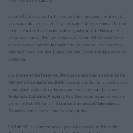
en el centro del campo.
La Sub-17, por su parte, ha encarrilado muy rápidamente esta
vez su partido ante La Rioja y, con goles de Iris y Emma Moreno
en los minutos 4 y 8, ha iniciado al igual que ante Navarra el
sábado un carrusel de goles hasta alcanzar el 8-0 en el último
minuto tras completar la nómina de goleadoras Iris, con tres,
Marina Ochoa, con dos, Emma, Claudia García e Indias, con uno
cada una.
Los
rivales en las Fases de Oro
que se disputan entre el
29 de
febrero y 3 de marzo de 2024
, en sede por decidir y con las ocho
mejor clasificadas de cada categoría en la primera fase, son
Andalucía, Cataluña, Aragón y País Vasco
como campeonas de
grupo en
Sub-15
, junto a
Asturias, Comunidad Valenciana y
Canarias
, como las tres mejores segundas.
En
Sub-17
, las campeonas de grupo junto a Madrid han sido