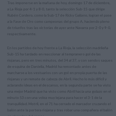
Tras imponerse en la mañana de hoy, domingo 17 de diciembre,
a La Rioja por 4-1 y 8-0, tanto la selección Sub-15 que dirige
Rubén Cordero, como la Sub-17 de Ricky Galiano, logran el pase
a la Fase de Oro como campeonas del grupo A, haciendo pleno
de triunfos tras las victorias de ayer ante Navarra por 2-0 y 9-0,
respectivamente.
En los partidos de hoy frente a La Rioja, la selección madrileña
Sub-15 ha tardado en reaccionar al tempranero gol de las
riojanas, pero en tres minutos, del 34 al 37, y con sendos saques
de esquina de Daniella, Madrid ha remontado antes de
marcharse a los vestuarios con un gol en propia puerta de las
riojanas y un remate de cabeza de Abril. Hecho lo más difícil y
aclarando ideas en el descanso, en la segunda parte se ha visto
una mejor Madrid que ha visto como Abril hacía una golazo en el
minuto 53 con una volea muy lejana para hacer el 3-1 de la
tranquilidad. Motril, en el 71 ha cerrado el marcador cruzando el
balón ante la portera riojana y tras robar una compañera el balón