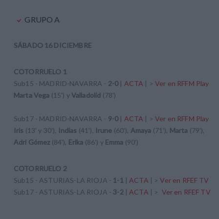
GRUPO A
SÁBADO 16 DICIEMBRE
COTORRUELO 1
Sub15 - MADRID-NAVARRA -
2-0
|
ACTA
| >
Ver en RFFM Play
Marta Vega
(15') y
Valladolid
(78')
Sub17 - MADRID-NAVARRA -
9-0
|
ACTA
| >
Ver en RFFM Play
Iris
(13' y 30'),
Indias
(41'),
Irune
(60'),
Amaya
(71'),
Marta
(79'),
Adri Gómez
(84'),
Erika
(86') y
Emma
(90')
COTORRUELO 2
Sub15 - ASTURIAS-LA RIOJA -
1-1
|
ACTA
| >
Ver en RFEF TV
Sub17 - ASTURIAS-LA RIOJA -
3-2
|
ACTA
| >
Ver en RFEF TV