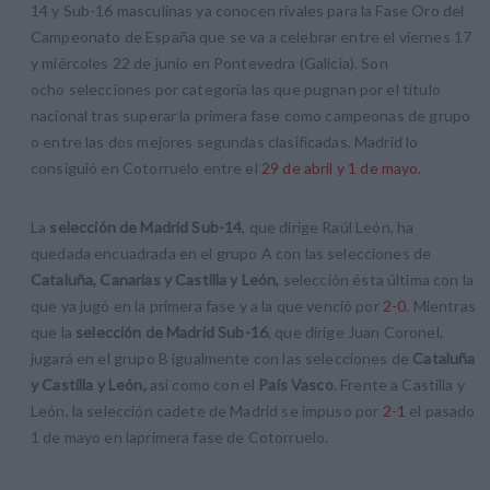
14 y Sub-16 masculinas ya conocen rivales para la Fase Oro del
Campeonato de España que se va a celebrar entre el viernes 17
y miércoles 22 de junio en Pontevedra (Galicia). Son
ocho selecciones por categoría las que pugnan por el título
nacional tras superar la primera fase como campeonas de grupo
o entre las dos mejores segundas clasificadas. Madrid lo
consiguió en Cotorruelo entre el
29 de abril y 1 de mayo
.
La
selección de Madrid Sub-14
, que dirige Raúl León, ha
quedada encuadrada en el grupo A con las selecciones de
Cataluña, Canarias y Castilla y León,
selección ésta última con la
que ya jugó en la primera fase y a la que venció por
2-0
. Mientras
que la
selección de Madrid Sub-16
, que dirige Juan Coronel,
jugará en el grupo B igualmente con las selecciones de
Cataluña
y Castilla y León,
así como con el
País Vasco
. Frente a Castilla y
León, la selección cadete de Madrid se impuso por
2-1
el pasado
1 de mayo en laprimera fase de Cotorruelo.