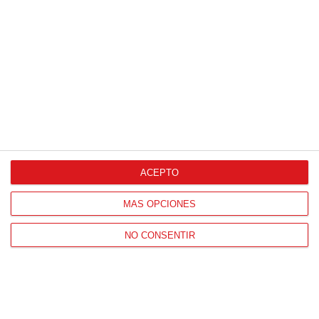
Campeones de Fútbol 7 | Benjamines y
Prebenjamines | Entrega trofeos campeones
de liga y finales (Domingo, 7 junio)
07
/
06
/
2026
ACEPTO
MÁS OPCIONES
NO CONSENTIR