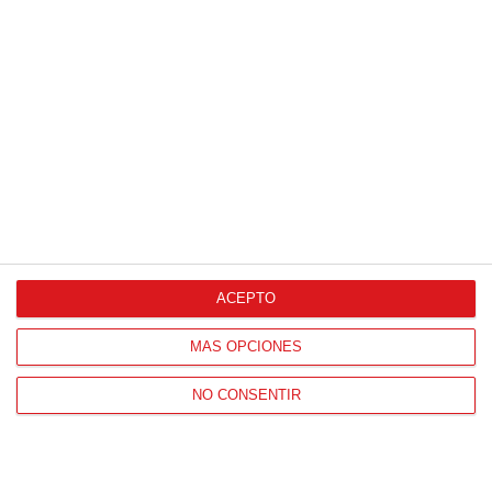
ACEPTO
Pasaportes que abren puertas
MÁS OPCIONES
Los pasaportes más poderosos del mundo, ¿está el
NO CONSENTIR
tuyo?