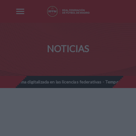
NOTICIAS
gitalizada en las licencias federativas - Temporada 2026-2027
Not
//