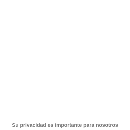
Corepunk MMORPG
Un verdadero MMORPG de la vieja escuela ¡Cómo los
de antes, pero mejor!
Su privacidad es importante para nosotros