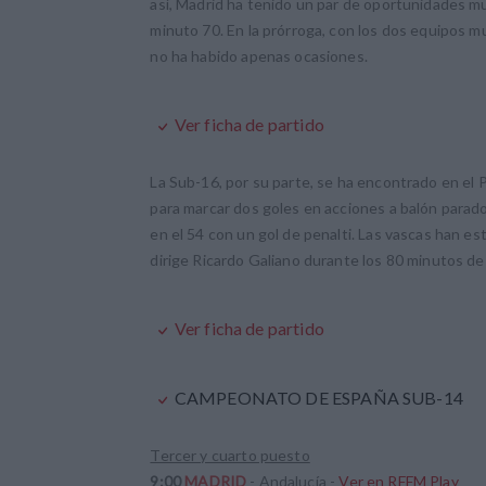
así, Madrid ha tenido un par de oportunidades mu
minuto 70. En la prórroga, con los dos equipos 
no ha habido apenas ocasiones.
Ver ficha de partido
La Sub-16, por su parte, se ha encontrado en el 
para marcar dos goles en acciones a balón parado
en el 54 con un gol de penalti. Las vascas han e
dirige Ricardo Galiano durante los 80 minutos de
Ver ficha de partido
CAMPEONATO DE ESPAÑA SUB-14
Tercer y cuarto puesto
9:00
MADRID
- Andalucía -
Ver en RFFM Play