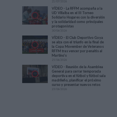
21
/
07
/
2026
VÍDEO - La RFFM acompaña a la
UD Villalba en el III Torneo
Solidario Hogares con la diversión
y la solidaridad como principales
protagonistas
30
/
06
/
2026
VÍDEO - El Club Deportivo Goya
se alza con el triunfo en la final de
la Copa Movember de Veteranos
RFFM tras vencer por penaltis al
Martino's
25
/
06
/
2026
VÍDEO - Reunión de la Asamblea
General para cerrar temporada
deportiva en el fútbol y fútbol sala
madrileño, planificar el próximo
curso y presentar nuevos retos
23
/
06
/
2026