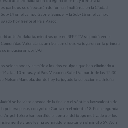
uesto ante Andalucía en categoría Sub-14, y frente a la
s partidos se disputarán de forma simultánea en la Ciudad
 La Sub-14 en el campo Gabriel Samper y la Sub-16 en el campo
jugado hoy frente al País Vasco.
adrid ante Andalucía, mientras que en RFEF TV se podrá ver el
Comunidad Valenciana, un rival con el que ya jugaron en la primera
ue se impusieron por 3-0.
 dos selecciones y se mide a los dos equipos que han eliminado a
4 a las 10 horas, y al País Vasco en Sub-16 a partir de las 12:30
po Nelson Mandela, donde hoy ha jugado la selección madrileña
Madrid se ha visto apeada de la final en el séptimo lanzamiento de
 la primera parte, con gol de García en el minuto 18. En la segunda
el Ángel Tejero han perdido el control del juego motivado por los
ensivamente y que les ha permitido empatar en el minuto 59. Aun