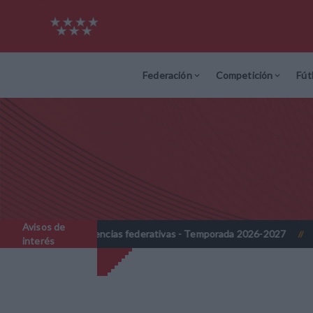
Federación
Competición
Fút
Avisos de
 licencias federativas - Temporada 2026-2027
Nota Informativa RF
//
interés