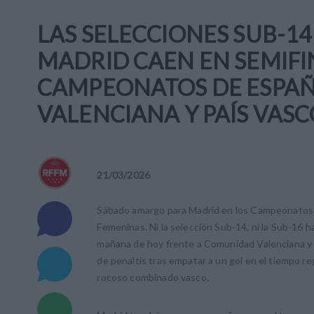
LAS SELECCIONES SUB-14
MADRID CAEN EN SEMIFI
CAMPEONATOS DE ESPA
VALENCIANA Y PAÍS VAS
21
/
03
/
2026
Sábado amargo para Madrid en los Campeonatos
Femeninas. Ni la selección Sub-14, ni la Sub-16 h
mañana de hoy frente a Comunidad Valenciana y Pa
de penaltis tras empatar a un gol en el tiempo re
rocoso combinado vasco.