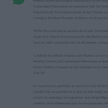
Madrid tendrá que pugnar mañana por el tercer p
Comunidad Valenciana en categoría Sub-16. Ambo
Deportiva de Torrevieja a partir de las 9 horas.
contiguo Esteban Rosado, el mismo en el que ha 
RFFM Play ofrecerá el partido de la Sub-14 de M
duelo Sub-16 por el tercer puesto de Madrid con 
fase en Gijón el pasado mes de diciembre y al q
Cataluña ha sellado el pase a las finales con sus
Madrid. Frente a la Comunidad Valenciana en Sub-1
horas. Ambos choques se han de jugar en el cam
Sub-14.
En cuanto a los partidos, la selección Sub-14 de 
penalti tras un partido en el que ha sido mejor en
mitad, sin embargo, las jugadoras que dirige Migu
cambios de la Valenciana que les ha mejorado of