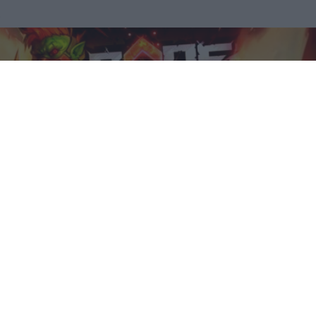
Corepunk MMORPG
Un verdadero MMORPG de la vieja escuela ¡Cómo los