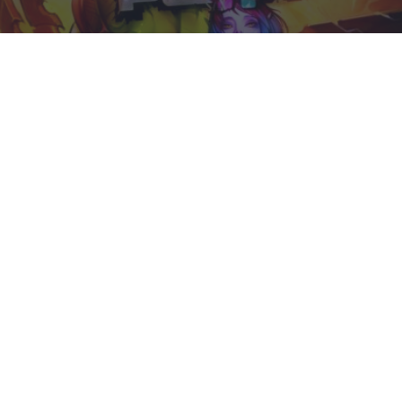
Corepunk MMORPG
Un verdadero MMORPG de la vieja escuela ¡Cómo los
de antes, pero mejor!