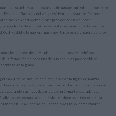
odas las Escuelas y a los discursos de agradecimiento por parte del
ase, Fernando Ramos, y del vicepresidente en Asuntos Económicos
a ellos también estuvieron el vicepresidente en Asuntos
co, Fernando Zambrano, y Aitor Karanka, ex seleccionador nacional
Real Madrid y, lo que era más importante ese día, padre de unos
todos los entrenadores y quiso hacer especial y simbólico
 de la formación de cada una de sus escuelas para recibir el
ontraban en la grada.
ngel San Juan, se detuvo en el recuerdo de la figura de Martín
 Juan, además, calificó al actual director, Fernando Ramos, como
mos esperando sus novedades para la próxima temporada, que
finalizada temporada”, afirmó el vicepresidente, quien excusó la
entando a la Real Federación Española de Fútbol como máximo