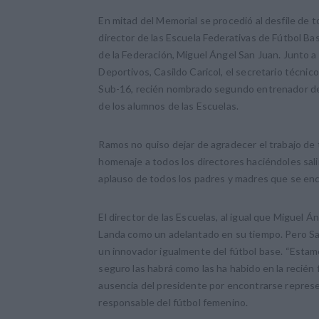
En mitad del Memorial se procedió al desfile de t
director de las Escuela Federativas de Fútbol B
de la Federación, Miguel Ángel San Juan. Junto 
Deportivos, Casildo Caricol, el secretario técni
Sub-16, recién nombrado segundo entrenador del 
de los alumnos de las Escuelas.
Ramos no quiso dejar de agradecer el trabajo de 
homenaje a todos los directores haciéndoles salir
aplauso de todos los padres y madres que se enc
El director de las Escuelas, al igual que Miguel Á
Landa como un adelantado en su tiempo. Pero San
un innovador igualmente del fútbol base. “Esta
seguro las habrá como las ha habido en la recién 
ausencia del presidente por encontrarse repres
responsable del fútbol femenino.