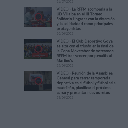
21
/
07
/
2026
VÍDEO - La RFFM acompaña a la
UD Villalba en el III Torneo
Solidario Hogares con la diversión
y la solidaridad como principales
protagonistas
30
/
06
/
2026
VÍDEO - El Club Deportivo Goya
se alza con el triunfo en la final de
la Copa Movember de Veteranos
RFFM tras vencer por penaltis al
Martino's
25
/
06
/
2026
VÍDEO - Reunión de la Asamblea
General para cerrar temporada
deportiva en el fútbol y fútbol sala
madrileño, planificar el próximo
curso y presentar nuevos retos
23
/
06
/
2026