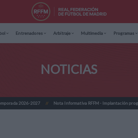
bol
Entrenadores
Arbitraje
Multimedia
Programas
NOTICIAS
027
Nota Informativa RFFM - Implantación progresiva de la firma 
//