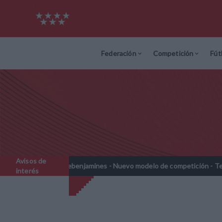
Federación
Competición
Fút
Avisos de
Prebenjamines - Nuevo modelo de competición - Temporada 2026-2
interés