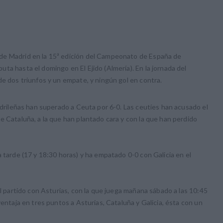
de Madrid en la 15ª edición del Campeonato de España de
ta hasta el domingo en El Ejido (Almería). En la jornada del
de dos triunfos y un empate, y ningún gol en contra.
madrileñas han superado a Ceuta por 6-0. Las ceutíes han acusado el
e Cataluña, a la que han plantado cara y con la que han perdido
 tarde (17 y 18:30 horas) y ha empatado 0-0 con Galicia en el
el partido con Asturias, con la que juega mañana sábado a las 10:45
ventaja en tres puntos a Asturias, Cataluña y Galicia, ésta con un