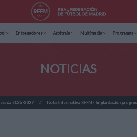
bol
Entrenadores
Arbitraje
Multimedia
Programas
NOTICIAS
Nota Informativa RFFM - Implantación progresiva de la firma digit
//