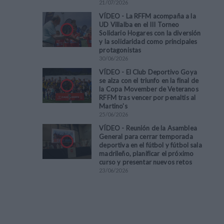
21
/
07
/
2026
VÍDEO - La RFFM acompaña a la
UD Villalba en el III Torneo
Solidario Hogares con la diversión
y la solidaridad como principales
protagonistas
30
/
06
/
2026
VÍDEO - El Club Deportivo Goya
se alza con el triunfo en la final de
la Copa Movember de Veteranos
RFFM tras vencer por penaltis al
Martino's
25
/
06
/
2026
VÍDEO - Reunión de la Asamblea
General para cerrar temporada
deportiva en el fútbol y fútbol sala
madrileño, planificar el próximo
curso y presentar nuevos retos
23
/
06
/
2026