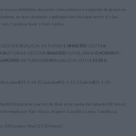
pero sus posiblidades de pasar como primera o segunda de grupo es
uriana, ya que catalanas y gallegas han de jugar entre sí y las
con 7 goles a favor y 0 en contra.
-CEUTA
1-0
GALICIA-ASTURIAS
1-0
MADRID
-CEUTA
6-
0-0
ASTURIAS-CEUTA
3-0
MADRID
-CATALUÑA
1-0
HORARIO -
h.
MADRID
-ASTURIAS
10:45 h.
GALICIA-CEUTA
13.00 h.
0Asturias
4
31-1-14-2Cataluña
4
31-1-12-2Galicia
4
21-1-01-
drid disputaría cuartos de final en la tarde del sábado (18 horas)
conformado por Pais Vasco, Aragón, Castilla y León, Castilla La
(10 horas) y final (11:30 horas).