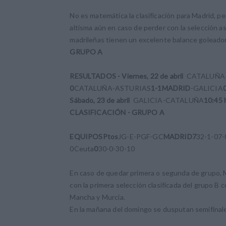
No es matemática la clasificación para Madrid, 
altísma aún en caso de perder con la selección ast
madrileñas tienen un excelente balance goleador 
GRUPO A
RESULTADOS - Viernes, 22 de abril
CATALUÑA
0
CATALUÑA-ASTURIAS
1-1
MADRID
-GALICIA
Sábado, 23 de abril
GALICIA-CATALUÑA
10:45 
CLASIFICACIÓN - GRUPO A
EQUIPOS
Ptos
JG-E-PGF-GC
MADRID
7
32-1-07-
0Ceuta
0
30-0-30-10
En caso de quedar primera o segunda de grupo, Ma
con la primera selección clasificada del grupo B 
Mancha y Murcia.
En la mañana del domingo se dusputan semifinales 