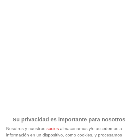
¿Por qué se contagia?
La ciencia explica por qué el bostezo es contagioso
Su privacidad es importante para nosotros
Nosotros y nuestros
socios
almacenamos y/o accedemos a
información en un dispositivo, como cookies, y procesamos