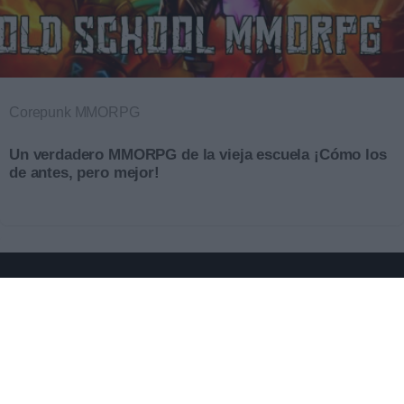
Corepunk MMORPG
Un verdadero MMORPG de la vieja escuela ¡Cómo los
de antes, pero mejor!