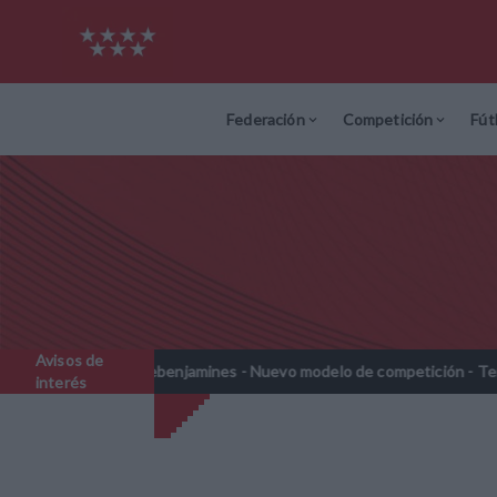
Federación
Competición
Fút
Avisos de
Prebenjamines - Nuevo modelo de competición - Temporada 2026-2
interés