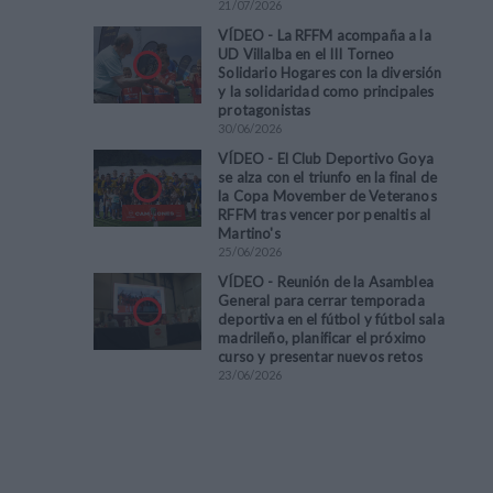
21
/
07
/
2026
VÍDEO - La RFFM acompaña a la
UD Villalba en el III Torneo
Solidario Hogares con la diversión
y la solidaridad como principales
protagonistas
30
/
06
/
2026
VÍDEO - El Club Deportivo Goya
se alza con el triunfo en la final de
la Copa Movember de Veteranos
RFFM tras vencer por penaltis al
Martino's
25
/
06
/
2026
VÍDEO - Reunión de la Asamblea
General para cerrar temporada
deportiva en el fútbol y fútbol sala
madrileño, planificar el próximo
curso y presentar nuevos retos
23
/
06
/
2026