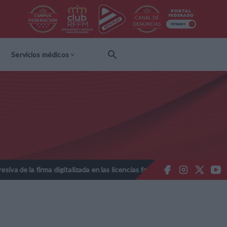
Servicios médicos
digitalizada en las licencias federativas - Temporada 2026-2027
//