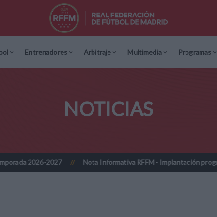
bol
Entrenadores
Arbitraje
Multimedia
Programas
NOTICIAS
027
Nota Informativa RFFM - Implantación progresiva de la firma 
//