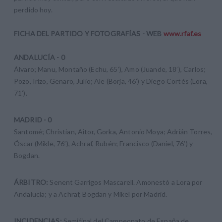
perdido hoy.
FICHA DEL PARTIDO Y FOTOGRAFÍAS - WEB
www.rfaf.es
ANDALUCÍA - 0
Álvaro; Manu, Montaño (Echu, 65’), Amo (Juande, 18’), Carlos;
Pozo, Irizo, Genaro, Julio; Ale (Borja, 46’) y Diego Cortés (Lora,
71’).
MADRID - 0
Santomé; Christian, Aitor, Gorka, Antonio Moya; Adrián Torres,
Óscar (Mikle, 76’), Achraf, Rubén; Francisco (Daniel, 76’) y
Bogdan.
ÁRBITRO:
Senent Garrigos Mascarell. Amonestó a Lora por
Andalucía; y a Achraf, Bogdan y Mikel por Madrid.
INCIDENCIAS:
Semifinal del Campeonato de España de