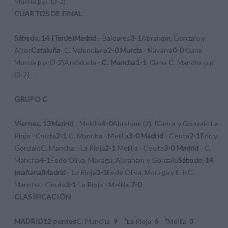
Murcia p.p. (3-2)
CUARTOS DE FINAL
Sábado, 14 (Tarde)
Madrid
- Baleares
3-1
Abraham, Gonzalo y
Aitor
Cataluña
- C. Valenciana
2-0
Murcia
- Navarra
0-0
Gana
Murcia p.p (3-2)Andalucía -
C. Mancha
1-1
Gana C. Mancha p.p
(3-2)
GRUPO C
Viernes. 13
Madrid
- Melillla
4-0
Abraham (2), Blanca y Gonzalo La
Rioja - Ceuta
2-1
C. Mancha - Melilla
3-0
Madrid
- Ceuta
2-1
Eric y
GonzaloC. Mancha - La Rioja
2-1
Melilla - Ceuta
3-0
Madrid
- C.
Mancha
4-1
Fede Oliva, Moraga, Abraham y Gonzalo
Sábado, 14
(mañana)
Madrid
- La Rioja
3-1
Fede Oliva, Moraga y EricC.
Mancha - Ceuta
3-1
La Rioja - Melilla
7-0
CLASIFICACIÓN
MADRID
12 puntos
C. Mancha
9 "
La Rioja
6 "
Mellla
3