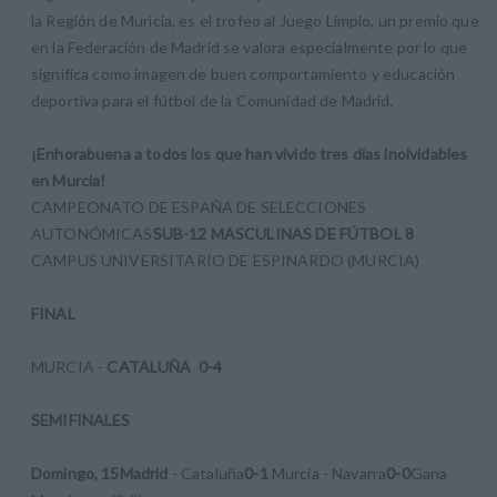
la Región de Muricia, es el trofeo al Juego Limpio, un premio que
en la Federación de Madrid se valora especialmente por lo que
significa como imagen de buen comportamiento y educación
deportiva para el fútbol de la Comunidad de Madrid.
¡Enhorabuena a todos los que han vivido tres días inolvidables
en Murcia!
CAMPEONATO DE ESPAÑA DE SELECCIONES
AUTONÓMICAS
SUB-12 MASCULINAS DE FÚTBOL 8
CAMPUS UNIVERSITARIO DE ESPINARDO (MURCIA)
FINAL
MURCIA -
CATALUÑA 0-4
SEMIFINALES
Domingo, 15
Madrid
- Cataluña
0-1
Murcia - Navarra
0-0
Gana