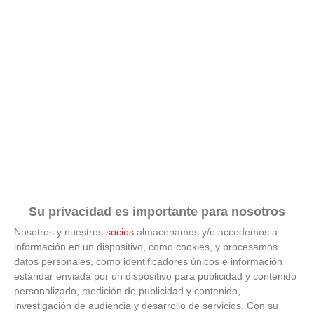
plazas con la selección española en la
celebración de la segunda estrella como
campeones del mundo
21
/
07
/
2026
VÍDEO - La RFFM acompaña a la UD Villalba
en el III Torneo Solidario Hogares con la
diversión y la solidaridad como principales
protagonistas
30
/
06
/
2026
VÍDEO - El Club Deportivo Goya se alza con
el triunfo en la final de la Copa Movember
de Veteranos RFFM tras vencer por penaltis
al Martino's
25
/
06
/
2026
VÍDEO - Reunión de la Asamblea General
Su privacidad es importante para nosotros
para cerrar temporada deportiva en el
fútbol y fútbol sala madrileño, planificar el
Nosotros y nuestros
socios
almacenamos y/o accedemos a
próximo curso y presentar nuevos retos
información en un dispositivo, como cookies, y procesamos
23
/
06
/
2026
datos personales, como identificadores únicos e información
estándar enviada por un dispositivo para publicidad y contenido
personalizado, medición de publicidad y contenido,
investigación de audiencia y desarrollo de servicios.
Con su