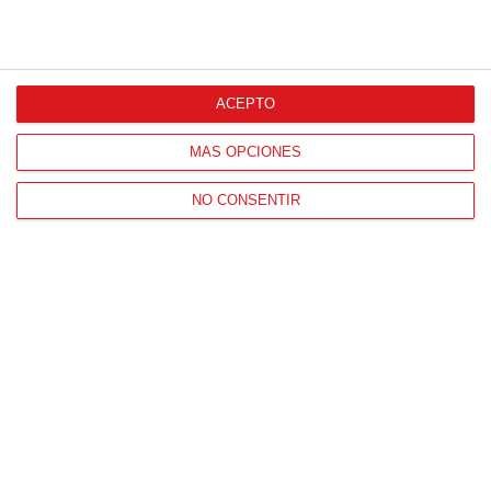
Patrocinador Digital de Talento
ACEPTO
Agencia de Publicidad
MÁS OPCIONES
NO CONSENTIR
Proveedores Oficiales
CONTACTO