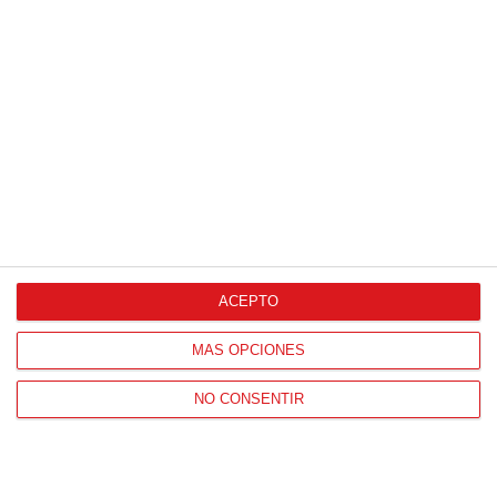
¿Sabías que existen?
Estas criaturas existen y parecen sacadas de otro
planeta
ACEPTO
MÁS OPCIONES
NO CONSENTIR