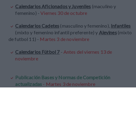
Calendarios Aficionados y Juveniles
(maculino y
femenino) -
Viernes 30 de octubre
Calendarios Cadetes
(masculino y femenino),
Infantiles
(mixto y femenino infantil preferente) y
Alevines
(mixto
de futbol 11) -
Martes 3 de noviembre
Calendarios Fútbol 7
-
Antes del viernes 13 de
noviembre
Publicación Bases y Normas de Competición
actualizadas
-
Martes 3 de noviembre
Protocolo Deportivo con normas y procedimientos
para solicitud de suspensión o aplazamiento de
partidos
-
Martes 3 de noviembre
Por último, la Junta Directiva, facultada por la Disposición
Adicional 3ª del Libro VI del Reglamento General de la RFFM, ha