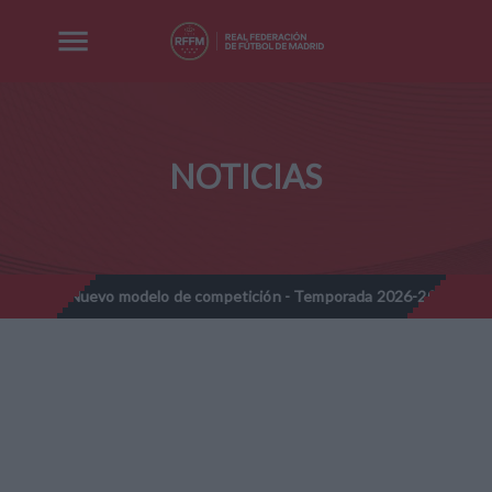
NOTICIAS
evo modelo de competición - Temporada 2026-2027
Nota Informa
//