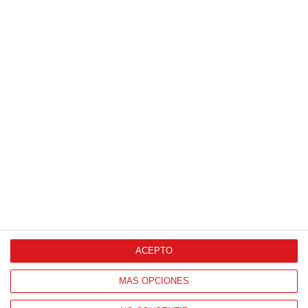
de liga y finales (Domingo, 7 junio)
07
/
06
/
2026
ACEPTO
MÁS OPCIONES