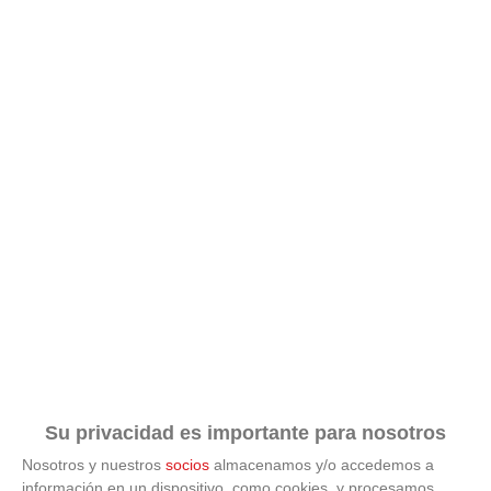
9 apps que valen oro
No son populares, pero sí extraordinariamente útiles
Su privacidad es importante para nosotros
Nosotros y nuestros
socios
almacenamos y/o accedemos a
información en un dispositivo, como cookies, y procesamos