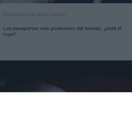
Pasaportes que abren puertas
Los pasaportes más poderosos del mundo, ¿está el
tuyo?