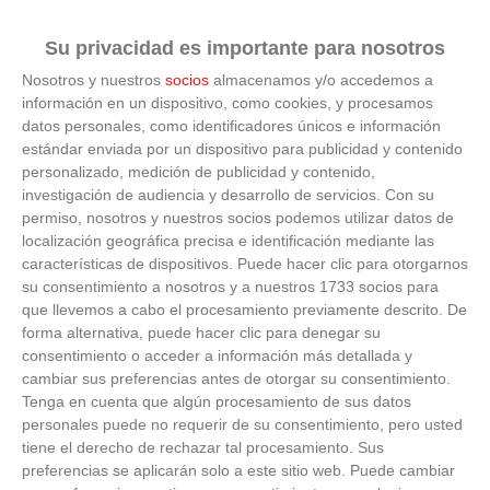
Su privacidad es importante para nosotros
01
/
07
/
2022
Nosotros y nuestros
socios
almacenamos y/o accedemos a
Mutualidad de Previsión Social de Futbolistas Españoles a Prima
información en un dispositivo, como cookies, y procesamos
Fija (MUPRESFE) MUTUALIDAD DE FUTBOLISTAS (Delegación
datos personales, como identificadores únicos e información
Territorial de Madrid) CUOTAS MUPRESFE...
estándar enviada por un dispositivo para publicidad y contenido
personalizado, medición de publicidad y contenido,
investigación de audiencia y desarrollo de servicios.
Con su
permiso, nosotros y nuestros socios podemos utilizar datos de
localización geográfica precisa e identificación mediante las
características de dispositivos. Puede hacer clic para otorgarnos
su consentimiento a nosotros y a nuestros 1733 socios para
que llevemos a cabo el procesamiento previamente descrito. De
forma alternativa, puede hacer clic para denegar su
consentimiento o acceder a información más detallada y
cambiar sus preferencias antes de otorgar su consentimiento.
Tenga en cuenta que algún procesamiento de sus datos
ÚLTIMOS VÍDEOS
personales puede no requerir de su consentimiento, pero usted
tiene el derecho de rechazar tal procesamiento. Sus
preferencias se aplicarán solo a este sitio web. Puede cambiar
VÍDEO - Madrid se vuelca en sus calles y
plazas con la selección española en la