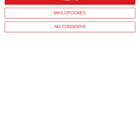
MÁS OPCIONES
NO CONSENTIR
Patrocinador Técnico Oficial
Patrocinador Oficial
Patrocinador Tecnológico