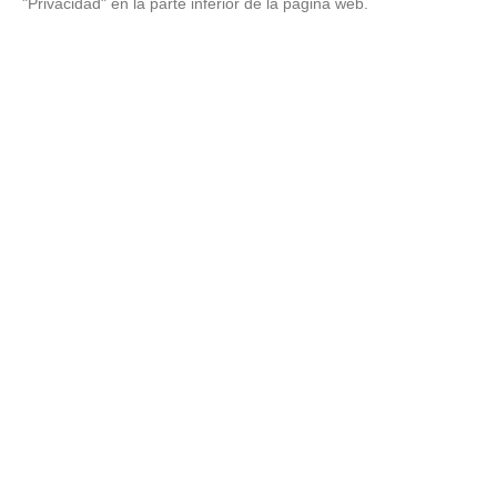
Dónde viajar en 2026
"Privacidad" en la parte inferior de la página web.
Los destinos que todos van a querer visitar el próximo
año