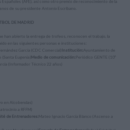
tas Españoles (AFE), así como otro premio de reconocimiento de la
manos de su presidente Antonio Escribano.
TBOL DE MADRID
 han abierto la entrega de trofeos, reconocen el trabajo, la
aído en las siguientes personas e instituciones:
Fernández García (CDC Comercial)
Institución:
Ayuntamiento de
o (Santa Eugenia)
Medio de comunicación:
Periódico GENTE (10º
rcía (Informador Técnico 22 años)
vo en Alcobendas)
atrocinio a RFFM)
té de Entrenadores:
Mateo Ignacio García Blanco (Ascenso a