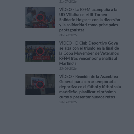
21
/
07
/
2026
VÍDEO - La RFFM acompaña a la
UD Villalba en el III Torneo
Solidario Hogares con la diversión
y la solidaridad como principales
protagonistas
30
/
06
/
2026
VÍDEO - El Club Deportivo Goya
se alza con el triunfo en la final de
la Copa Movember de Veteranos
RFFM tras vencer por penaltis al
Martino's
25
/
06
/
2026
VÍDEO - Reunión de la Asamblea
General para cerrar temporada
deportiva en el fútbol y fútbol sala
madrileño, planificar el próximo
curso y presentar nuevos retos
23
/
06
/
2026