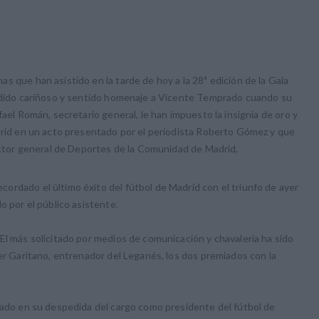
s que han asistido en la tarde de hoy a la 28ª edición de la Gala
endido cariñoso y sentido homenaje a Vicente Temprado cuando su
fael Román, secretario general, le han impuesto la insignia de oro y
adrid en un acto presentado por el periodista Roberto Gómez y que
rector general de Deportes de la Comunidad de Madrid,
ordado el último éxito del fútbol de Madrid con el triunfo de ayer
o por el público asistente.
El más solicitado por medios de comunicación y chavalería ha sido
ier Garitano, entrenador del Leganés, los dos premiados con la
rado en su despedida del cargo como presidente del fútbol de