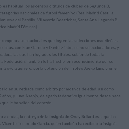
 es habitual, los ascensos o títulos de clubes de Segunda B,
categorías nacionales de fútbol femenino (Real Madrid Castilla,
lanueva del Pardillo, Villaverde Boetticher, Santa Ana, Leganés B,
tico Madrid Féminas).
s campeonatos nacionales que logren las selecciones madrileñas.
sculinas, con Fran Garrido y Daniel Simón, como seleccionadores, y
adora, las que han logrados los títulos, subiendo todas la
e la Federación. También lo hia hecho, en reconocimiento por su
por Goyo Guerrero, por la obtención del Trofeo Juego Limpio en el
ballo en su retirada como árbitro por motivos de edad, así como
5 años, y Juan Asenjo, delegado federativo igualmente desde hace
 que le ha salido del corazón.
r a dudas, la entrega de la
Insignia de Oro y Brillantes
al que ha
 Vicente Temprado García, quien también ha recibido la insignia