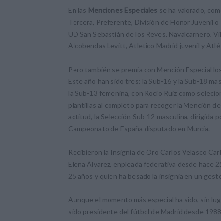
En las
Menciones Especiales
se ha valorado, como
Tercera, Preferente, División de Honor Juvenil o 
UD San Sebastián de los Reyes, Navalcarnero, Vil
Alcobendas Levitt, Atletico Madrid juvenil y Atlé
Pero también se premia con Mención Especial lo
Este año han sido tres: la Sub-16 y la Sub-18 ma
la Sub-13 femenina, con Rocío Ruiz como selecion
plantillas al completo para recoger la Mención d
actitud, la Selección Sub-12 masculina, dirigida 
Campeonato de España disputado en Murcia.
Recibieron la Insignia de Oro Carlos Velasco Car
Elena Álvarez, enpleada federativa desde hace 2
25 años y quien ha besado la insignia en un gesto
Aunque el momento más especial ha sido, sin luga
sido presidente del fútbol de Madrid desde 1988,