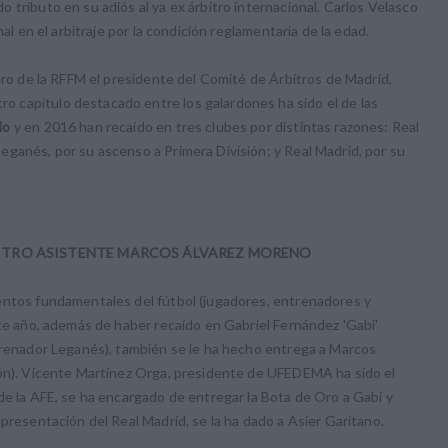
 tributo en su adiós al ya ex árbitro internacional, Carlos Velasco
al en el arbitraje por la condición reglamentaria de la edad.
 oro de la RFFM el presidente del Comité de Árbitros de Madrid,
 capitulo destacado entre los galardones ha sido el de las
io
y en 2016 han recaido en tres clubes por distintas razones: Real
ganés, por su ascenso a Primera División; y Real Madrid, por su
RBITRO ASISTENTE MARCOS ÁLVAREZ MORENO
entos fundamentales del fútbol (jugadores, entrenadores y
ste año, además de haber recaído en Gabriel Fernández 'Gabi'
ntrenador Leganés), también se le ha hecho entrega a Marcos
ión). Vicente Martínez Orga, presidente de UFEDEMA ha sido el
de la AFE, se ha encargado de entregar la Bota de Oro a Gabi y
presentación del Real Madrid, se la ha dado a Asier Garitano.