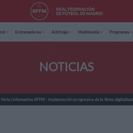
bol
Entrenadores
Arbitraje
Multimedia
Programas
NOTICIAS
 RFFM - Implantación progresiva de la firma digitalizada en las licenci