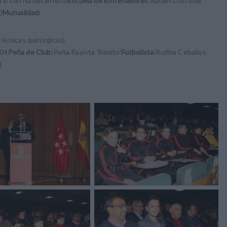
 B con Navalcarnero)
Escuela de Entrenadores:
Rafael Cristóbal
)
Mutualidad:
écnicas quirúrgicas)
 04
Peña de Club:
Peña Rayista 'Benito'
Futbolista:
Rufina Ceballos
o)