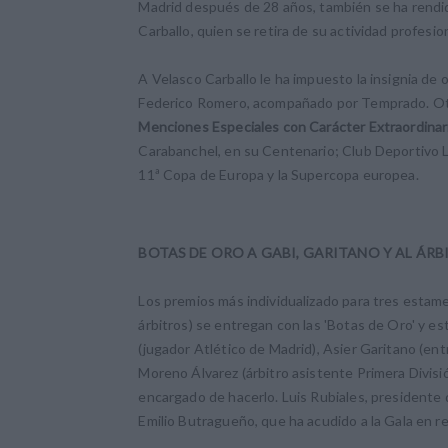
Madrid después de 28 años, también se ha rendido
Carballo, quien se retira de su actividad profesion
A Velasco Carballo le ha impuesto la insignia de
Federico Romero, acompañado por Temprado. Otro
Menciones Especiales con Carácter Extraordinar
Carabanchel, en su Centenario; Club Deportivo Le
11ª Copa de Europa y la Supercopa europea.
BOTAS DE ORO A GABI, GARITANO Y AL Á
Los premios más individualizado para tres estam
árbitros) se entregan con las 'Botas de Oro' y e
(jugador Atlético de Madrid), Asier Garitano (e
Moreno Álvarez (árbitro asistente Primera Divis
encargado de hacerlo. Luis Rubiales, presidente 
Emilio Butragueño, que ha acudido a la Gala en re