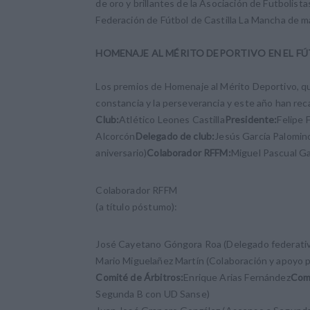
de oro y brillantes de la Asociación de Futbolis
Federación de Fútbol de Castilla La Mancha de 
HOMENAJE AL MÉRITO DEPORTIVO EN EL FÚ
Los premios de Homenaje al Mérito Deportivo, que
constancia y la perseverancia y este año han rec
Club:
Atlético Leones Castilla
Presidente:
Felipe 
Alcorcón
Delegado de club:
Jesús García Palomin
aniversario)
Colaborador RFFM:
Miguel Pascual Ga
Colaborador RFFM
(a título póstumo):
José Cayetano Góngora Roa (Delegado federati
Mario Miguelañez Martín (Colaboración y apoyo p
Comité de Árbitros:
Enrique Arias Fernández
Comi
Segunda B con UD Sanse)