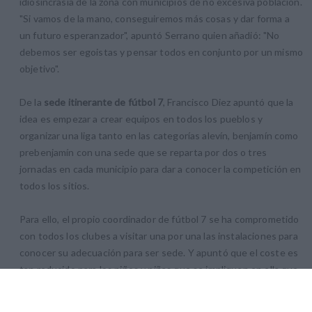
idiosincrasia de la zona con municipios de no excesiva población.
"Si vamos de la mano, conseguiremos más cosas y dar forma a
un futuro esperanzador", apuntó Serrano quien añadió: "No
debemos ser egoistas y pensar todos en conjunto por un mismo
objetivo".
De la
sede itinerante de fútbol 7
, Francisco Diez apuntó que la
idea es empezar a crear equipos en todos los pueblos y
organizar una liga tanto en las categorías alevín, benjamín como
prebenjamín con una sede que se reparta por dos o tres
jornadas en cada municipio para dar a conocer la competición en
todos los sitios.
Para ello, el propio coordinador de fútbol 7 se ha comprometido
con todos los clubes a visitar una por una las instalaciones para
conocer su adecuación para ser sede. Y apuntó que el coste es
tan reducido para los niños y niñas que se impliquen en ella que
ha de servir para poner en marcha la sede sí o sí en la temporada
2016-2017. "Hemos calculado que a un jugador o jugadora le