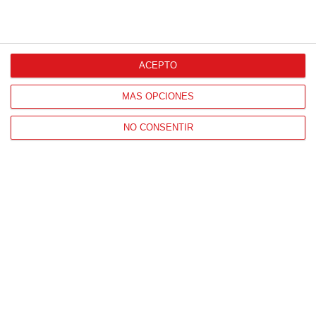
ACEPTO
MÁS OPCIONES
NO CONSENTIR
Patrocinador Técnico Oficial
Patrocinador Oficial
Patrocinador Tecnológico
Patrocinador Digital de Talento