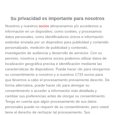
VÍDEO - Madrid se vuelca en sus calles y
plazas con la selección española en la
celebración de la segunda estrella como
campeones del mundo
21
/
07
/
2026
Su privacidad es importante para nosotros
Nosotros y nuestros
socios
almacenamos y/o accedemos a
VÍDEO - La RFFM acompaña a la UD Villalba
en el III Torneo Solidario Hogares con la
información en un dispositivo, como cookies, y procesamos
diversión y la solidaridad como principales
datos personales, como identificadores únicos e información
protagonistas
estándar enviada por un dispositivo para publicidad y contenido
30
/
06
/
2026
personalizado, medición de publicidad y contenido,
VÍDEO - El Club Deportivo Goya se alza con
investigación de audiencia y desarrollo de servicios.
Con su
el triunfo en la final de la Copa Movember
permiso, nosotros y nuestros socios podemos utilizar datos de
de Veteranos RFFM tras vencer por penaltis
localización geográfica precisa e identificación mediante las
al Martino's
características de dispositivos. Puede hacer clic para otorgarnos
25
/
06
/
2026
su consentimiento a nosotros y a nuestros 1733 socios para
VÍDEO - Reunión de la Asamblea General
que llevemos a cabo el procesamiento previamente descrito. De
para cerrar temporada deportiva en el
forma alternativa, puede hacer clic para denegar su
fútbol y fútbol sala madrileño, planificar el
consentimiento o acceder a información más detallada y
próximo curso y presentar nuevos retos
cambiar sus preferencias antes de otorgar su consentimiento.
23
/
06
/
2026
Tenga en cuenta que algún procesamiento de sus datos
personales puede no requerir de su consentimiento, pero usted
tiene el derecho de rechazar tal procesamiento. Sus