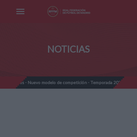
NOTICIAS
ines - Nuevo modelo de competición - Temporada 2026-2027
N
//