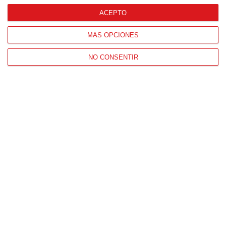
ACEPTO
MÁS OPCIONES
Patrocinador Digital de Talento
NO CONSENTIR
Agencia de Publicidad
Proveedores Oficiales
CONTACTO