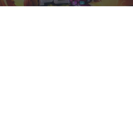
Corepunk MMORPG
Un verdadero MMORPG de la vieja escuela ¡Cómo los
de antes, pero mejor!