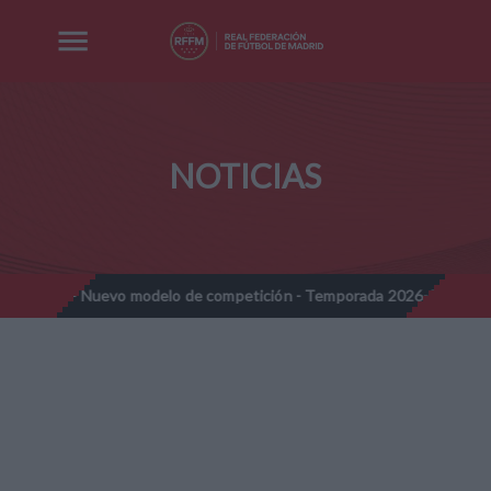
NOTICIAS
uevo modelo de competición - Temporada 2026-2027
Nota Inform
//