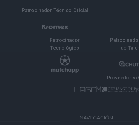
Patrocinador Técnico Oficial
Patrocinador
Patrocinador
Tecnológico
de Tale
Proveedores 
NAVEGACIÓN
Home
Resul