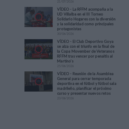
21
/
07
/
2026
VÍDEO - La RFFM acompaña a la
UD Villalba en el III Torneo
Solidario Hogares con la diversión
y la solidaridad como principales
protagonistas
30
/
06
/
2026
VÍDEO - El Club Deportivo Goya
se alza con el triunfo en la final de
la Copa Movember de Veteranos
RFFM tras vencer por penaltis al
Martino's
25
/
06
/
2026
VÍDEO - Reunión de la Asamblea
General para cerrar temporada
deportiva en el fútbol y fútbol sala
madrileño, planificar el próximo
curso y presentar nuevos retos
23
/
06
/
2026