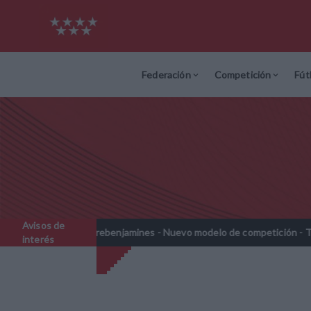
Federación
Competición
Fút
Avisos de
8
Prebenjamines - Nuevo modelo de competición - Temporada 2
//
interés