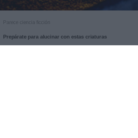
Parece ciencia ficción
Prepárate para alucinar con estas criaturas