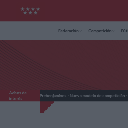
Federación
Competición
Fút
Avisos de
Prebenjamines - Nuevo modelo de competición - Temporada 202
//
interés