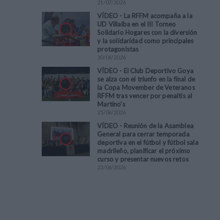
21
/
07
/
2026
VÍDEO - La RFFM acompaña a la
UD Villalba en el III Torneo
Solidario Hogares con la diversión
y la solidaridad como principales
protagonistas
30
/
06
/
2026
VÍDEO - El Club Deportivo Goya
se alza con el triunfo en la final de
la Copa Movember de Veteranos
RFFM tras vencer por penaltis al
Martino's
25
/
06
/
2026
VÍDEO - Reunión de la Asamblea
General para cerrar temporada
deportiva en el fútbol y fútbol sala
madrileño, planificar el próximo
curso y presentar nuevos retos
23
/
06
/
2026