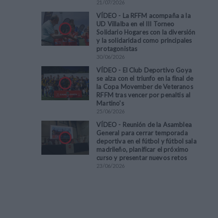
21
/
07
/
2026
VÍDEO - La RFFM acompaña a la
UD Villalba en el III Torneo
Solidario Hogares con la diversión
y la solidaridad como principales
protagonistas
30
/
06
/
2026
VÍDEO - El Club Deportivo Goya
se alza con el triunfo en la final de
la Copa Movember de Veteranos
RFFM tras vencer por penaltis al
Martino's
25
/
06
/
2026
VÍDEO - Reunión de la Asamblea
General para cerrar temporada
deportiva en el fútbol y fútbol sala
madrileño, planificar el próximo
curso y presentar nuevos retos
23
/
06
/
2026