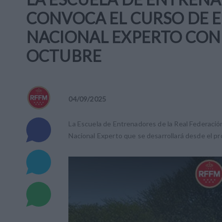
CONVOCA EL CURSO DE 
NACIONAL EXPERTO CON F
OCTUBRE
04
/
09
/
2025
La Escuela de Entrenadores de la Real Federació
Nacional Experto que se desarrollará desde el pr