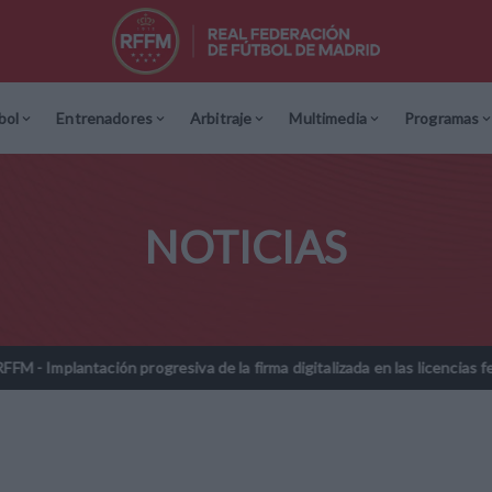
bol
Entrenadores
Arbitraje
Multimedia
Programas
NOTICIAS
rogresiva de la firma digitalizada en las licencias federativas - Temp