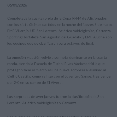
06
/
03
/
2026
Completada la cuarta ronda de la Copa RFFM de Aficionados
con los siete últimos partidos en la noche del jueves 5 de marzo.
EMF Villarejo, UD San Lorenzo, Atlético Valdeiglesias, Carranza,
Sporting Hortaleza, San Agustín del Guadalix y EMF Aluche son
los equipos que se clasificaron para octavos de final.
La emoción y pasión volvió a ser nota dominante en la cuarta
ronda, siendo la Escuela de Fútbol Rivas Vaciamadrid la que
protagonizase el miércoles una nueva sorpresa al eliminar al
Celtic Castilla, como ya hizo con el Juventud Sanse, tras vencer
por 2-0 en su campo de El Vivero.
Las sorpresas de ayer jueves fueron la clasificación de San
Lorenzo, Atlético Valdeiglesias y Carranza.
Son cuatro equipos de Primera Aficionados, cuatro de