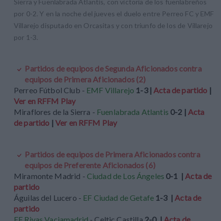
Sierra y Fuenlabrada Atlantis, con victoria de los fuenlabreños
por 0-2. Y en la noche del jueves el duelo entre Perreo FC y EMF
Villarejo disputado en Orcasitas y con triunfo de los de Villarejo
por 1-3.
Partidos de equipos de Segunda Aficionados contra
equipos de Primera Aficionados (2)
Perreo Fútbol Club -
EMF Villarejo
1-3 |
Acta de partido
|
Ver en RFFM Play
Miraflores de la Sierra -
Fuenlabrada Atlantis
0-2 |
Acta
de partido
|
Ver en RFFM Play
Partidos de equipos de Primera Aficionados contra
equipos de Preferente Aficionados (6)
Miramonte Madrid -
Ciudad de Los Ángeles
0-1 |
Acta de
partido
Águilas del Lucero -
EF Ciudad de Getafe
1-3 |
Acta de
partido
EF Rivas Vaciamadrid
- Celtic Castilla
2-0 |
Acta de