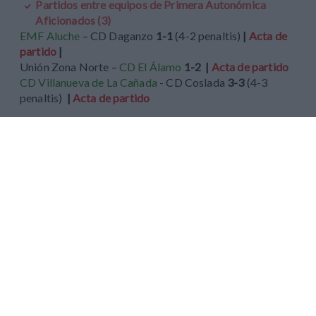
Partidos entre equipos de Primera Autonómica
Aficionados (3)
EMF Aluche
– CD Daganzo
1-1
(4-2 penaltis)
|
Acta de
partido
|
Unión Zona Norte –
CD El Álamo
1-2 |
Acta de partido
CD Villanueva de La Cañada
- CD Coslada
3-3
(4-3
penaltis)
|
Acta de partido
Los clasificados en esta cuarta eliminatoria, equipos en verde,
pasan a octavos de final.