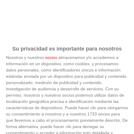
Corepunk MMORPG
Un verdadero MMORPG de la vieja escuela ¡Cómo los
Su privacidad es importante para nosotros
de antes, pero mejor!
Nosotros y nuestros
socios
almacenamos y/o accedemos a
información en un dispositivo, como cookies, y procesamos
datos personales, como identificadores únicos e información
estándar enviada por un dispositivo para publicidad y contenido
personalizado, medición de publicidad y contenido,
investigación de audiencia y desarrollo de servicios.
Con su
permiso, nosotros y nuestros socios podemos utilizar datos de
localización geográfica precisa e identificación mediante las
características de dispositivos. Puede hacer clic para otorgarnos
su consentimiento a nosotros y a nuestros 1733 socios para
NOTICIAS RELACIONADAS
que llevemos a cabo el procesamiento previamente descrito. De
forma alternativa, puede hacer clic para denegar su
consentimiento o acceder a información más detallada y