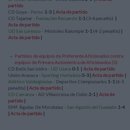
partido
CD Goya -
Periso
1-3 |
Acta de partido
CD Tajamar -
Fundación Recuerdo
1-1
(3-4 penaltis)
|
Acta de partido
UD San Lorenzo
- Móstoles Balompié
1-1
(4-2 penaltis)
|
Acta de partido
|
Partidos de equipos de Preferente Aficionados contra
equipos de Primera Autonómica de Aficionados (5)
CD Betis San Isidro -
UD Usera
0-1 |
Acta de partido
Unión Aravaca -
Sporting Hortaleza
0-3 |
Acta de partido
|
Atlético Valdeiglesias
- Deportivo Ciempozuelos
1-1
(6-5
penaltis)
|
Acta de partido
|
CD Carranza
- AD Villaviciosa de Odón
2-1 |
Acta de
partido
|
EMF Águilas De Moratalaz -
San Agustín del Guadalix
1-4
|
Acta de partido
|