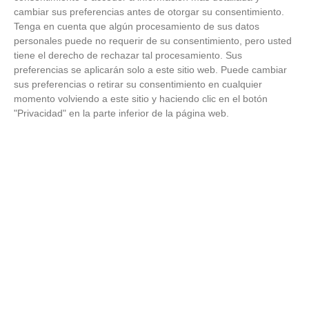
cambiar sus preferencias antes de otorgar su consentimiento.
Tenga en cuenta que algún procesamiento de sus datos
personales puede no requerir de su consentimiento, pero usted
tiene el derecho de rechazar tal procesamiento. Sus
preferencias se aplicarán solo a este sitio web. Puede cambiar
sus preferencias o retirar su consentimiento en cualquier
FEDERACIÓN
momento volviendo a este sitio y haciendo clic en el botón
La Copa RFFM de Aficionados avanza a la tercera ronda
"Privacidad" en la parte inferior de la página web.
con 6 equipos de Segunda, 13 de Primera y 17 de
Preferente
19
/
12
/
2025
Con 23 equipos de Primera Autonómica esperando rival en la
tercera ronda que se disputará en enero, la Copa RFFM de
Aficionados ha vivido esta...