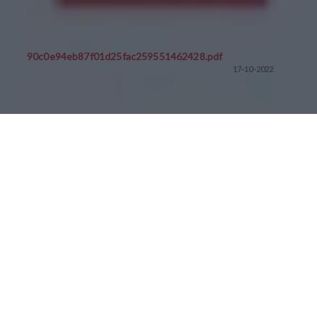
90c0e94eb87f01d25fac259551462428.pdf
17-10-2022