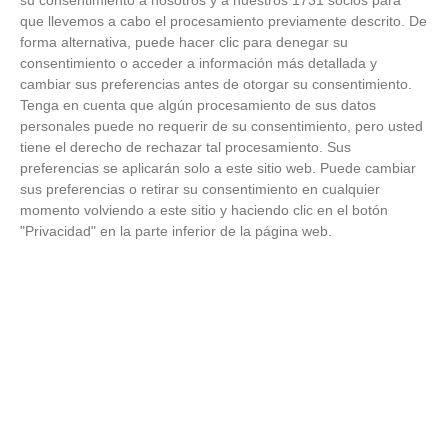
su consentimiento a nosotros y a nuestros 1731 socios para
Lujo con carácter
que llevemos a cabo el procesamiento previamente descrito. De
forma alternativa, puede hacer clic para denegar su
Una joya para mujeres que no piden permiso
consentimiento o acceder a información más detallada y
cambiar sus preferencias antes de otorgar su consentimiento.
Tenga en cuenta que algún procesamiento de sus datos
personales puede no requerir de su consentimiento, pero usted
tiene el derecho de rechazar tal procesamiento. Sus
preferencias se aplicarán solo a este sitio web. Puede cambiar
sus preferencias o retirar su consentimiento en cualquier
momento volviendo a este sitio y haciendo clic en el botón
"Privacidad" en la parte inferior de la página web.