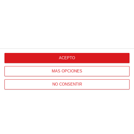
Patrocinador Oficial
Patrocinador Tecnológico
Patrocinador Digital de Talento
ACEPTO
MÁS OPCIONES
Agencia de Publicidad
NO CONSENTIR
Proveedores Oficiales