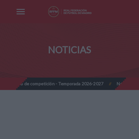
NOTICIAS
mpetición - Temporada 2026-2027
Nota Informativa RFFM - Implan
//