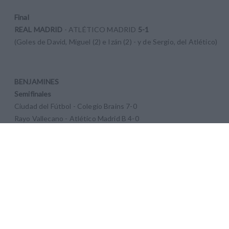
Final
REAL MADRID
- ATLÉTICO MADRID
5-1
(Goles de David, Miguel (2) e Izán (2) - y de Sergio, del Atlético)
BENJAMINES
Semifinales
Ciudad del Fútbol - Colegio Brains 7-0
Rayo Vallecano - Atlético Madrid B 4-0
Final
RAYO VALLECANO
- CIUDAD DEL FÚTBOL
3-0
(Goles de Alex (2) y Leyton
ALEVINES
Semifinales
Atlético Madrid Féminas - High Lands El Encinar 2-0