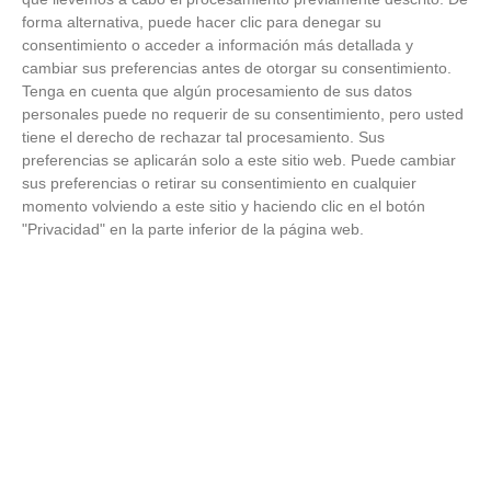
de antes, pero mejor!
forma alternativa, puede hacer clic para denegar su
consentimiento o acceder a información más detallada y
cambiar sus preferencias antes de otorgar su consentimiento.
Tenga en cuenta que algún procesamiento de sus datos
personales puede no requerir de su consentimiento, pero usted
tiene el derecho de rechazar tal procesamiento. Sus
preferencias se aplicarán solo a este sitio web. Puede cambiar
sus preferencias o retirar su consentimiento en cualquier
momento volviendo a este sitio y haciendo clic en el botón
"Privacidad" en la parte inferior de la página web.
ÚLTIMOS VÍDEOS
VÍDEO - Madrid se vuelca en sus calles y
plazas con la selección española en la
celebración de la segunda estrella como
campeones del mundo
21
/
07
/
2026
VÍDEO - La RFFM acompaña a la UD Villalba
en el III Torneo Solidario Hogares con la