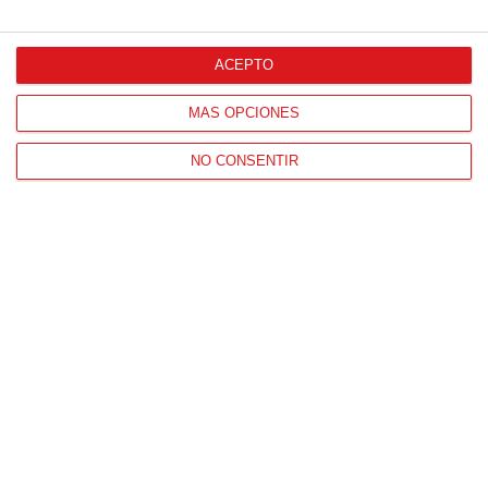
Patrocinador Oficial
ACEPTO
MÁS OPCIONES
Patrocinador Tecnológico
NO CONSENTIR
Patrocinador Digital de Talento
Agencia de Publicidad
Proveedores Oficiales