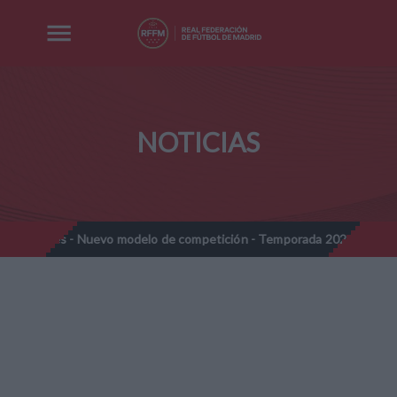
NOTICIAS
ines - Nuevo modelo de competición - Temporada 2026-2027
No
//