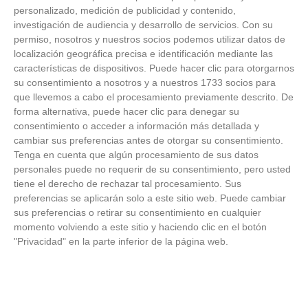
personalizado, medición de publicidad y contenido,
investigación de audiencia y desarrollo de servicios.
Con su
permiso, nosotros y nuestros socios podemos utilizar datos de
ÚLTIMOS VÍDEOS
localización geográfica precisa e identificación mediante las
características de dispositivos. Puede hacer clic para otorgarnos
su consentimiento a nosotros y a nuestros 1733 socios para
VÍDEO - Madrid se vuelca en sus calles y
que llevemos a cabo el procesamiento previamente descrito. De
plazas con la selección española en la
forma alternativa, puede hacer clic para denegar su
celebración de la segunda estrella como
consentimiento o acceder a información más detallada y
campeones del mundo
21
/
07
/
2026
cambiar sus preferencias antes de otorgar su consentimiento.
Tenga en cuenta que algún procesamiento de sus datos
VÍDEO - La RFFM acompaña a la UD Villalba
personales puede no requerir de su consentimiento, pero usted
en el III Torneo Solidario Hogares con la
tiene el derecho de rechazar tal procesamiento. Sus
diversión y la solidaridad como principales
protagonistas
preferencias se aplicarán solo a este sitio web. Puede cambiar
30
/
06
/
2026
sus preferencias o retirar su consentimiento en cualquier
momento volviendo a este sitio y haciendo clic en el botón
VÍDEO - El Club Deportivo Goya se alza con
"Privacidad" en la parte inferior de la página web.
el triunfo en la final de la Copa Movember
de Veteranos RFFM tras vencer por penaltis
al Martino's
25
/
06
/
2026
VÍDEO - Reunión de la Asamblea General