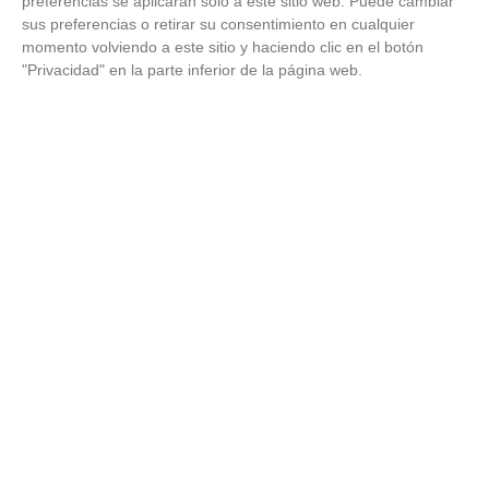
preferencias se aplicarán solo a este sitio web. Puede cambiar
sus preferencias o retirar su consentimiento en cualquier
momento volviendo a este sitio y haciendo clic en el botón
"Privacidad" en la parte inferior de la página web.
¿Conocías estos 5 consejos?
Consejos infalibles para eliminar la cal del baño fácil y
rápido