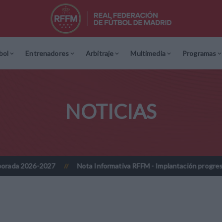
bol
Entrenadores
Arbitraje
Multimedia
Programas
NOTICIAS
27
Nota Informativa RFFM - Implantación progresiva de la firma d
//