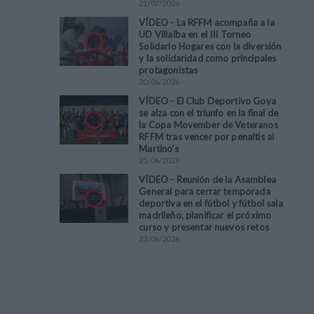
21
/
07
/
2026
VÍDEO - La RFFM acompaña a la
UD Villalba en el III Torneo
Solidario Hogares con la diversión
y la solidaridad como principales
protagonistas
30
/
06
/
2026
VÍDEO - El Club Deportivo Goya
se alza con el triunfo en la final de
la Copa Movember de Veteranos
RFFM tras vencer por penaltis al
Martino's
25
/
06
/
2026
VÍDEO - Reunión de la Asamblea
General para cerrar temporada
deportiva en el fútbol y fútbol sala
madrileño, planificar el próximo
curso y presentar nuevos retos
23
/
06
/
2026