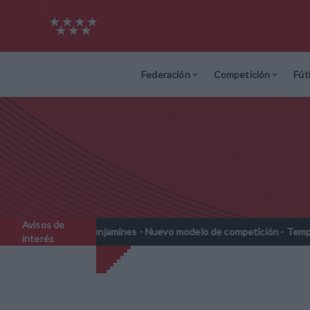
Federación
Competición
Fút
Avisos de
Prebenjamines - Nuevo modelo de competición - Temporada 2026-20
interés