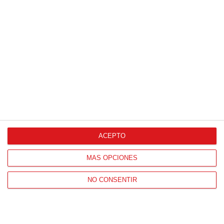
SELECCIONES AUTONÓMICAS
Nuevo entrenamiento conjunto de las selecciones
madrileñas Sub-12 masculina y femenina en la preparación
de los Campeonatos de España
ACEPTO
08
/
03
/
2022
MÁS OPCIONES
Las selecciones Sub-12 de Madrid masculina y femenina
NO CONSENTIR
completaron en la tarde del lunes 7 de marzo un nuevo
entrenamiento compartiendo el campo 1 de...