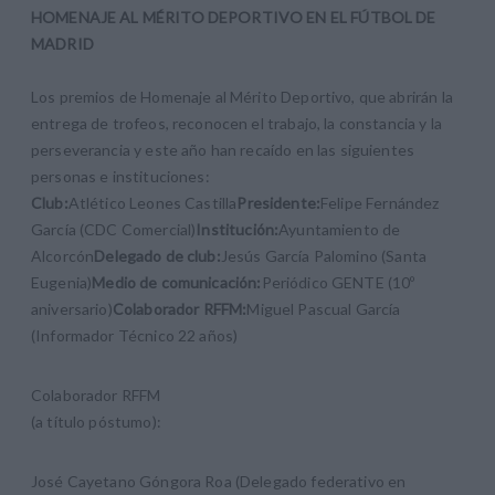
HOMENAJE AL MÉRITO DEPORTIVO EN EL FÚTBOL DE
MADRID
Los premios de Homenaje al Mérito Deportivo, que abrirán la
entrega de trofeos, reconocen el trabajo, la constancia y la
perseverancia y este año han recaído en las siguientes
personas e instituciones:
Club:
Atlético Leones Castilla
Presidente:
Felipe Fernández
García (CDC Comercial)
Institución:
Ayuntamiento de
Alcorcón
Delegado de club:
Jesús García Palomino (Santa
Eugenia)
Medio de comunicación:
Periódico GENTE (10º
aniversario)
Colaborador RFFM:
Miguel Pascual García
(Informador Técnico 22 años)
Colaborador RFFM
(a título póstumo):
José Cayetano Góngora Roa (Delegado federativo en