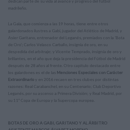
dedican parte de su vida al avance y progreso del fútbol
madrileño.
La Gala, que comienza a las 19 horas, tiene entre otros
galardonados ilustres a Gabi, jugador del Atlético de Madrid, y
Asier Garitano, entrenador del Leganés, premiados con la 'Bota
de Oro'; Carlos Velasco Carballo, insignia de oro, en su
despedida del arbitraje; y Vicente Temprado, insignia de oro y
brillantes, en el año que deja la presidencia del Fútbol de Madrid
después de 28 años al frente. Otro capitulo destacado entre
los galardones es el de las
Menciones Especiales con Carácter
Extraordinario
y en 2016 recaen en tres clubes por distintas
razones: Real Carabanchel, en su Centenario; Club Deportivo
Leganés, por su ascenso a Primera División; y Real Madrid, por
su 11ª Copa de Europa y la Supercopa europea.
BOTAS DE ORO A GABI, GARITANO Y AL ÁRBITRO
ASISTENTE MARCOS ÁLVAREZ MORENO