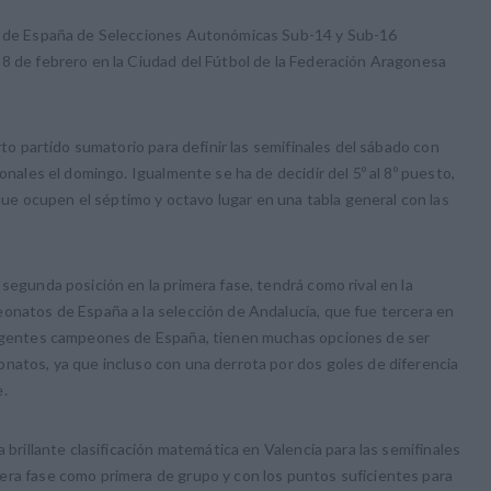
to de España de Selecciones Autonómicas Sub-14 y Sub-16
 8 de febrero en la Ciudad del Fútbol de la Federación Aragonesa
rto partido sumatorio para definir las semifinales del sábado con
ionales el domingo. Igualmente se ha de decidir del 5º al 8º puesto,
e ocupen el séptimo y octavo lugar en una tabla general con las
segunda posición en la primera fase, tendrá como rival en la
eonatos de España a la selección de Andalucía, que fue tercera en
 vigentes campeones de España, tienen muchas opciones de ser
natos, ya que incluso con una derrota por dos goles de diferencia
e.
 brillante clasificación matemática en Valencia para las semifinales
era fase como primera de grupo y con los puntos suficientes para