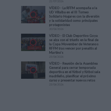
21
/
07
/
2026
VÍDEO - La RFFM acompaña a la
UD Villalba en el III Torneo
Solidario Hogares con la diversión
y la solidaridad como principales
protagonistas
30
/
06
/
2026
VÍDEO - El Club Deportivo Goya
se alza con el triunfo en la final de
la Copa Movember de Veteranos
RFFM tras vencer por penaltis al
Martino's
25
/
06
/
2026
VÍDEO - Reunión de la Asamblea
General para cerrar temporada
deportiva en el fútbol y fútbol sala
madrileño, planificar el próximo
curso y presentar nuevos retos
23
/
06
/
2026