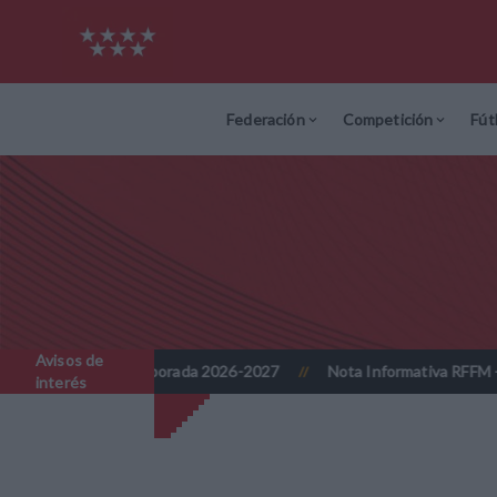
Federación
Competición
Fút
Avisos de
mporada 2026-2027
Nota Informativa RFFM - Implantación progresi
//
interés