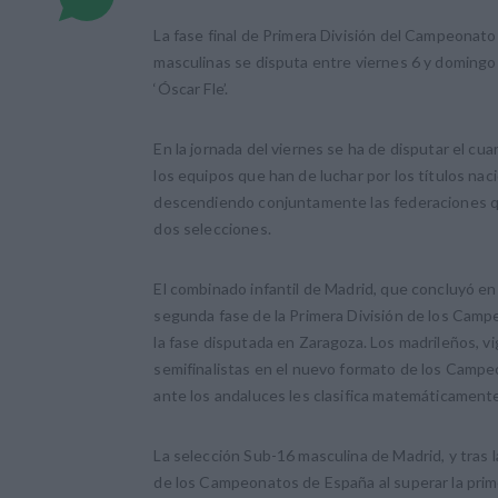
La fase final de Primera División del Campeona
masculinas se disputa entre viernes 6 y domingo
‘Óscar Fle’.
En la jornada del viernes se ha de disputar el cua
los equipos que han de luchar por los títulos nac
descendiendo conjuntamente las federaciones qu
dos selecciones.
El combinado infantil de Madrid, que concluyó en 
segunda fase de la Primera División de los Camp
la fase disputada en Zaragoza. Los madrileños,
semifinalistas en el nuevo formato de los Campeo
ante los andaluces les clasifica matemáticament
La selección Sub-16 masculina de Madrid, y tras la
de los Campeonatos de España al superar la prim