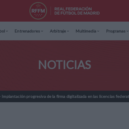
bol
Entrenadores
Arbitraje
Multimedia
Programas
NOTICIAS
va de la firma digitalizada en las licencias federativas - Temporada 2