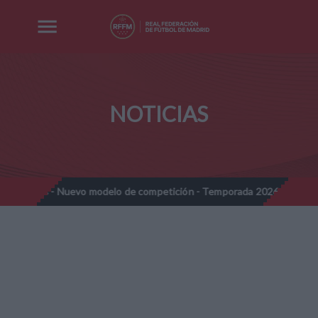
NOTICIAS
- Nuevo modelo de competición - Temporada 2026-2027
Nota In
//