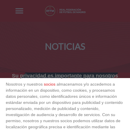
NOTICIAS
Su privacidad es importante para nosotros
n - Temporada 2026-2027
Nota Informativa RFFM - Implantación pr
//
Nosotros y nuestros
socios
almacenamos y/o accedemos a
información en un dispositivo, como cookies, y procesamos
datos personales, como identificadores únicos e información
estándar enviada por un dispositivo para publicidad y contenido
personalizado, medición de publicidad y contenido,
investigación de audiencia y desarrollo de servicios.
Con su
permiso, nosotros y nuestros socios podemos utilizar datos de
localización geográfica precisa e identificación mediante las