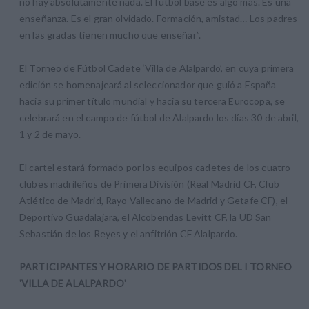
no hay absolutamente nada. El fútbol base es algo más. Es una
enseñanza. Es el gran olvidado. Formación, amistad… Los padres
en las gradas tienen mucho que enseñar”.
El Torneo de Fútbol Cadete ‘Villa de Alalpardo’, en cuya primera
edición se homenajeará al seleccionador que guió a España
hacia su primer título mundial y hacia su tercera Eurocopa, se
celebrará en el campo de fútbol de Alalpardo los días 30 de abril,
1 y 2 de mayo.
El cartel estará formado por los equipos cadetes de los cuatro
clubes madrileños de Primera División (Real Madrid CF, Club
Atlético de Madrid, Rayo Vallecano de Madrid y Getafe CF), el
Deportivo Guadalajara, el Alcobendas Levitt CF, la UD San
Sebastián de los Reyes y el anfitrión CF Alalpardo.
PARTICIPANTES Y HORARIO DE PARTIDOS DEL I TORNEO
'VILLA DE ALALPARDO'