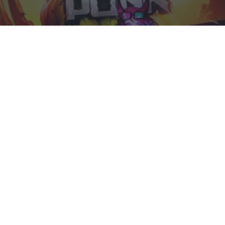
Corepunk MMORPG
Un verdadero MMORPG de la vieja escuela ¡Cómo los
de antes, pero mejor!