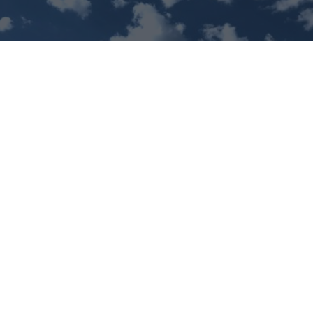
No es tu imaginación
¿Ves caras en enchufes, coches o nubes? Tiene
explicación