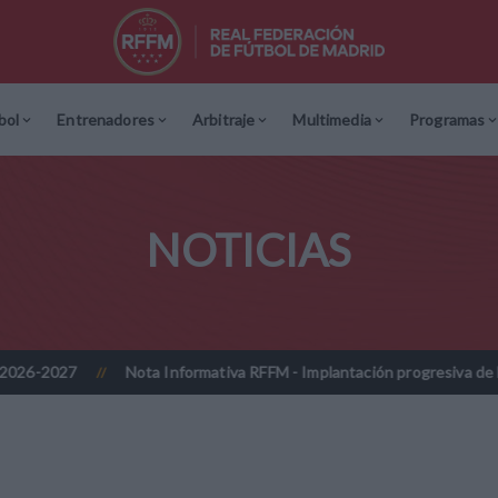
bol
Entrenadores
Arbitraje
Multimedia
Programas
NOTICIAS
ta Informativa RFFM - Implantación progresiva de la firma digitalizada