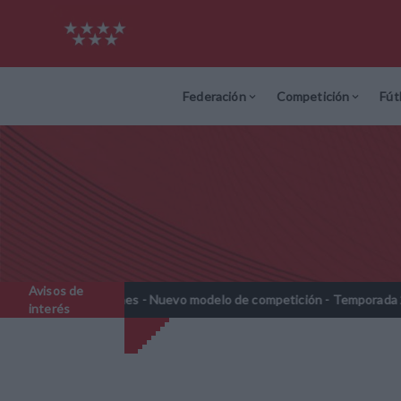
Federación
Competición
Fút
Avisos de
ines - Nuevo modelo de competición - Temporada 2026-2027
No
//
interés