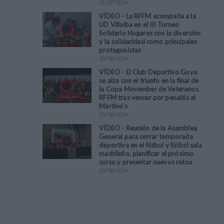
21
/
07
/
2026
VÍDEO - La RFFM acompaña a la
UD Villalba en el III Torneo
Solidario Hogares con la diversión
y la solidaridad como principales
protagonistas
30
/
06
/
2026
VÍDEO - El Club Deportivo Goya
se alza con el triunfo en la final de
la Copa Movember de Veteranos
RFFM tras vencer por penaltis al
Martino's
25
/
06
/
2026
VÍDEO - Reunión de la Asamblea
General para cerrar temporada
deportiva en el fútbol y fútbol sala
madrileño, planificar el próximo
curso y presentar nuevos retos
23
/
06
/
2026