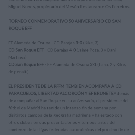
Miguel Nunes, propietario del Mesón Restaurante Os Ferreiros.
TORNEO CONMEMORATIVO 50 ANIVERSARIO CD SAN
ROQUE EFF
EF Alameda de Osuna - CD Barajas
3-0
(Kike, 3)
CD San Roque EFF
- CD Barajas
4-0
(Jaime Poza, 3 y Dani
Martínez)
CD San Roque EFF
- EF Alameda de Osuna
2-1
(Isma, 2 y Kike,
de penalti)
EL PRESIDENTE DE LA RFFM TEMBIÉN ACOMPAÑA A CD
PARACUELOS, LIBERTAD ALCORCÓN Y EF BRUNETE
Además
de acompañar al San Roque en su aniversario, el presidente del
fútbol de Madrid ha tenido un intenso fin de semana por
disitintos campos de la geografía madrileña y ha estado con
otros clubes en sus presentaciones y torneos antes del
comienzo de las ligas federadas autonómicas del próximo fin de