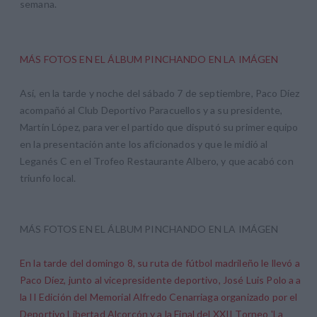
semana.
MÁS FOTOS EN EL ÁLBUM PINCHANDO EN LA IMÁGEN
Así, en la tarde y noche del sábado 7 de septiembre, Paco Díez
acompañó al Club Deportivo Paracuellos y a su presidente,
Martín López, para ver el partido que disputó su primer equipo
en la presentación ante los aficionados y que le midió al
Leganés C en el Trofeo Restaurante Albero, y que acabó con
triunfo local.
MÁS FOTOS EN EL ÁLBUM PINCHANDO EN LA IMÁGEN
En la tarde del domingo 8, su ruta de fútbol madrileño le llevó a
Paco Díez, junto al vicepresidente deportivo, José Luis Polo a a
la II Edición del Memorial Alfredo Cenarriaga organizado por el
Deportivo Libertad Alcorcón y a la Final del XXII Torneo 'La