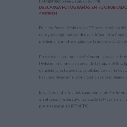
Fotografías:
Silvia Esteban (RFFM)
DESCARGA FOTOGRAFÍAS EN TU ORDENADOR (Pinch
descarga)
De esta forma, el Móstoles CF toma el relevo de
categoría regional pueden participar en la Copa d
preliminar con otro equipo de la quinta divisió
En caso de superar esa eliminatoria previa, el M
División en la primera ronda de la Copa del Rey,
condiciona este año la posibilidad de vivir la fi
Facundo Rivas en el duelo que disputó El Álamo c
El partido entre los dos campeones de Preferent
en el campo federativo García de la Mata en la m
por streaming en
RFFM TV.