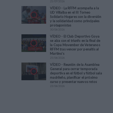
21
/
07
/
2026
VÍDEO - La RFFM acompaña a la
UD Villalba en el III Torneo
Solidario Hogares con la diversión
y la solidaridad como principales
protagonistas
30
/
06
/
2026
VÍDEO - El Club Deportivo Goya
se alza con el triunfo en la final de
la Copa Movember de Veteranos
RFFM tras vencer por penaltis al
Martino's
25
/
06
/
2026
VÍDEO - Reunión de la Asamblea
General para cerrar temporada
deportiva en el fútbol y fútbol sala
madrileño, planificar el próximo
curso y presentar nuevos retos
23
/
06
/
2026