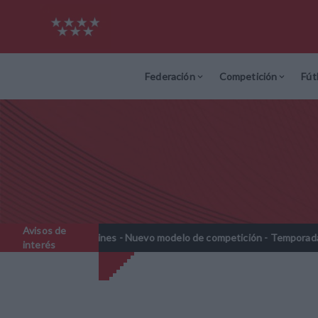
Federación
Competición
Fút
Avisos de
ines - Nuevo modelo de competición - Temporada 2026-2027
No
//
interés