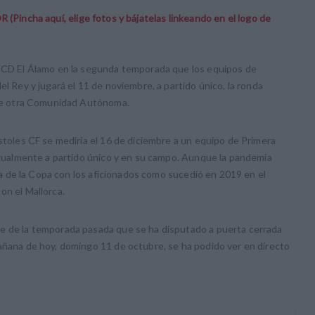
a aquí, elige fotos y bájatelas linkeando en el logo de
l CD El Álamo en la segunda temporada que los equipos de
el Rey y jugará el 11 de noviembre, a partido único, la ronda
n de otra Comunidad Autónoma.
óstoles CF se mediría el 16 de diciembre a un equipo de Primera
 igualmente a partido único y en su campo. Aunque la pandemia
esta de la Copa con los aficionados como sucedió en 2019 en el
on el Mallorca.
e de la temporada pasada que se ha disputado a puerta cerrada
añana de hoy, domingo 11 de octubre, se ha podido ver en directo