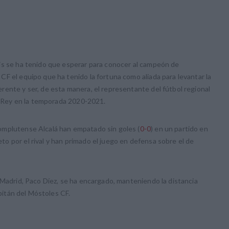
is se ha tenido que esperar para conocer al campeón de
F el equipo que ha tenido la fortuna como aliada para levantar la
ente y ser, de esta manera, el representante del fútbol regional
el Rey en la temporada 2020-2021.
omplutense Alcalá han empatado sin goles (
0-0
) en un partido en
 por el rival y han primado el juego en defensa sobre el de
 Madrid, Paco Díez, se ha encargado, manteniendo la distancia
apitán del Móstoles CF.