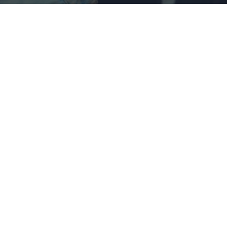
Pasaportes que abren puertas
Los pasaportes más poderosos del mundo, ¿está el
tuyo?