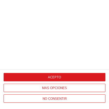
Patrocinador Técnico Oficial
Patrocinador Oficial
Patrocinador Tecnológico
ACEPTO
Patrocinador Digital de Talento
MÁS OPCIONES
Agencia de Publicidad
NO CONSENTIR