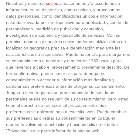
Nosotros y nuestros
socios
almacenamos y/o accedemos a
VÍDEO - El Club Deportivo Goya se alza con
el triunfo en la final de la Copa Movember
información en un dispositivo, como cookies, y procesamos
de Veteranos RFFM tras vencer por penaltis
datos personales, como identificadores únicos e información
al Martino's
estándar enviada por un dispositivo para publicidad y contenido
25
/
06
/
2026
personalizado, medición de publicidad y contenido,
investigación de audiencia y desarrollo de servicios.
Con su
VÍDEO - Reunión de la Asamblea General
para cerrar temporada deportiva en el
permiso, nosotros y nuestros socios podemos utilizar datos de
fútbol y fútbol sala madrileño, planificar el
localización geográfica precisa e identificación mediante las
próximo curso y presentar nuevos retos
características de dispositivos. Puede hacer clic para otorgarnos
23
/
06
/
2026
su consentimiento a nosotros y a nuestros 1733 socios para
que llevemos a cabo el procesamiento previamente descrito. De
forma alternativa, puede hacer clic para denegar su
consentimiento o acceder a información más detallada y
cambiar sus preferencias antes de otorgar su consentimiento.
Tenga en cuenta que algún procesamiento de sus datos
personales puede no requerir de su consentimiento, pero usted
tiene el derecho de rechazar tal procesamiento. Sus
preferencias se aplicarán solo a este sitio web. Puede cambiar
sus preferencias o retirar su consentimiento en cualquier
momento volviendo a este sitio y haciendo clic en el botón
"Privacidad" en la parte inferior de la página web.