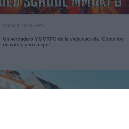
Corepunk MMORPG
Un verdadero MMORPG de la vieja escuela ¡Cómo los
de antes, pero mejor!