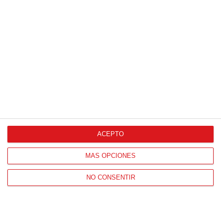
ACEPTO
MÁS OPCIONES
NO CONSENTIR
¿El tiempo vuela?
Esto explica por qué los días ya no duran igual